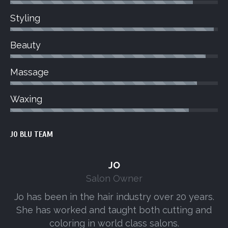
Styling
Beauty
Massage
Waxing
JO BLU TEAM
JO
Salon Owner
Jo has been in the hair industry over 20 years.
A
She has worked and taught both cutting and
s
coloring in world class salons.